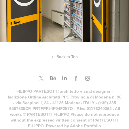
↑
Back to Top
FILIPPO PARTESOTTI architetto visual designer -
Iscrizione Ordine Architetti PPC Provincia di Modena n. 90
- via Scapinelli, 24 - 41125 Modena- ITALY - (+39) 335
6567835CF. PRTFPP54P04F257O - P.Iva 01176240362 . All
works © PARTESOTTI FILIPPO.Please do not reproduce
without the expressed written consent of PARTESOTTI
FILIPPO. Powered by Adobe Portfolio